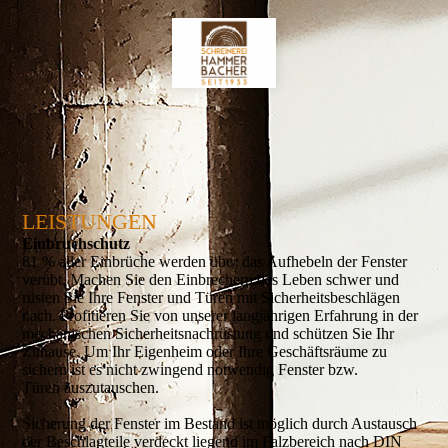
LEISTUNGEN
Einbruch­schutz
81 % aller Einbrüche werden über das Aufhebeln der Fenster
verübt. Machen Sie den Einbrechern das Leben schwer und
rüsten Sie Ihre Fenster und Türen mit Sicherheitsbeschlägen
nach. Profitieren Sie von unserer langjährigen Erfahrung in der
mechanischen Sicherheitsnachrüstung und schützen Sie Ihr
Zuhause. Um Ihr Eigenheim oder Ihre Geschäftsräume zu
sichern ist es nicht zwingend notwendig Fenster bzw.
Türen auszutauschen.
Sicherung der Fenster im Bestand ist möglich durch Austausch
der Beschlagteile verdeckt liegend im Falzbereich nach DIN