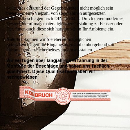
Sollte dies aufgrund der Gegebenheiten nicht möglich sein
bieten wir eine Vielzahl von sogenannten aufgesetzten
Nachrüstbeschlägen nach DIN 18104-1. Durch deren modernes
Design und oftmals materialgleicher Gestaltung zu Fenster oder
Tür, fügen auch diese sich harmonisch in Ihr Ambiente ein.
Natürlich können wir Sie ebenso mit jeglichen
Schutzbeschlägen für Eingangstüren und einhergehend mit
entsprechenden Sicherheitszylindern ausstatten.
Wir verfügen über langjährige Erfahrung in der
Montage der Beschläge und haben uns fachlich
qualifiziert. Diese Qualifikation haben wir
nachgewiesen: